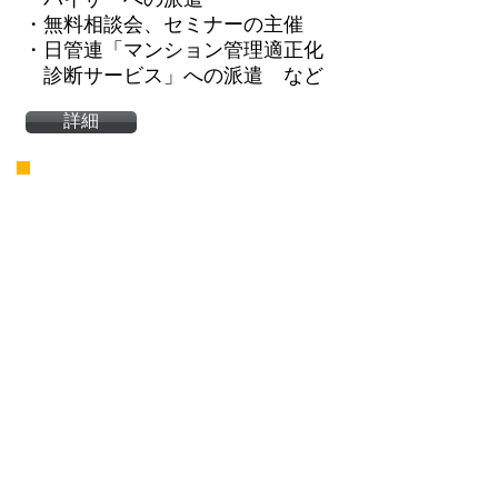
・無料相談会、セミナーの主催
​・日管連「マンション管理適正化
診断サービス」への派遣 など
詳細
マンション管理士とは
マンション管理士は、平成13年
8月に施行された「マンションの管
理の適正化の推進に関する法律」に
基づく国家資格です。
マンションの管理に関し、管理組
合や区分所有者等からの相談に応
じ、助言、指導 その他の援助を行い
ます。
マンション管理士は、管理組合運
営、管理規約改正、大規模修繕工事
などマンションの管理に関する 様々
な問題に対して、専門的知識や経験
を通じて解決を支援するための総合
コンサルタントです。