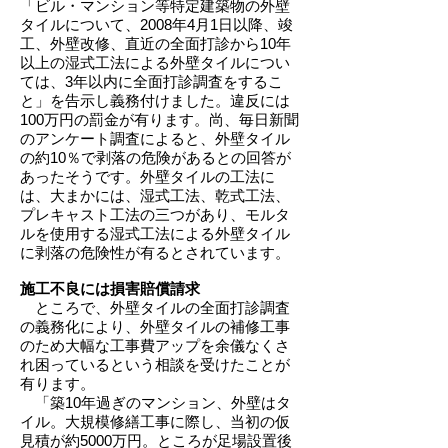
「ビル・マンション等特定建築物の外壁
タイルについて、2008年4月1日以降、竣
工、外壁改修、直近の全面打診から10年
以上の湿式工法による外壁タイルについ
ては、3年以内に全面打診調査をするこ
と」を告示し義務付けました。違反には
100万円の罰金が有ります。尚、毎日新聞
のアンケート調査によると、外壁タイル
の約10％で剥落の危険があるとの回答が
あったそうです。外壁タイルの工法に
は、大まかには、湿式工法、乾式工法、
プレキャスト工法の三つがあり、モルタ
ルを使用する湿式工法による外壁タイル
に剥落の危険性が有るとされています。
施工不良には損害賠償請求
ところで、外壁タイルの全面打診調査
の義務化により、外壁タイルの補修工事
のため大幅な工事費アップを余儀なくさ
れ困っているという相談を受けたことが
有ります。
「築10年過ぎのマンション、外壁はタ
イル。大規模修繕工事に際し、当初の仮
見積が約5000万円。ところが足場設置後