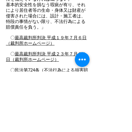
基本的安全性を損なう瑕疵が有り、それ
により居住者等の生命・身体又は財産が
侵害された場合には、設計・施工者は、
特段の事情がない限り、不法行為による
賠償責任を負う。」
〇
最高裁判所判決 平成１９年７月６日
（裁判所ホームページ）
〇
最高裁判所判決 平成２３年７月２１
日（裁判所ホームページ）
〇民法第724条（不法行為による損害賠
償請求権の期間の制限）
「不法行為による損害賠償の請求権
は、被害者又はその法定代理人が損害及
び加害
者を知った時から三年間行使しないと
きは、時効によって消滅する。不法行為
の時
から二十年を経過したときも、同様と
する。」
（文責 河