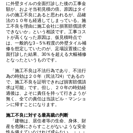
に外壁タイルの全面打診した後の工事金
額が、およそ当初見積の倍。原因はタイ
ルの施工不良にあると思われるが、品確
法の１０年も経過してしまっている。施
工不良を理由に施工会社に損害賠償請求
できないか」という相談です。工事コス
トが高くなった原因は、仮見積時点で
は、一般的な3－5％程度の外壁タイル補
修を想定していたのが、足場設置後に全
面打診した結果、30％を超える大幅補修
となったというものです。
「施工不良は不法行為であり、不法行
為の時効は２０年（民法724）であるの
で、施工不良を証明できれば損害賠償請
求は可能」です。但し、２０年の時効経
過後は、よそに責任を持って行きようが
無く、全ての責任は当該ビル・マンショ
ンに帰すことになります。
施工不良に対する最高裁の判断
「建物は、居住者等の生命、身体、財
産を危険にさらすことがないような安全
性を備えていなければ成らない。・・・