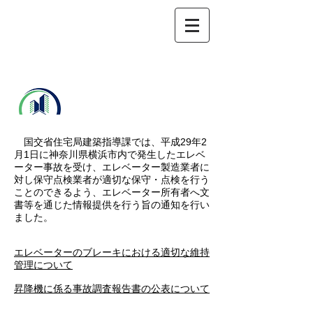
東京都マンシ
ョン管理士会
​ 板橋支部
国交省住宅局建築指導課では、平成29年2
月1日に神奈川県横浜市内で発生したエレベ
ーター事故を受け、エレベーター製造業者に
対し保守点検業者が適切な保守・点検を行う
ことのできるよう、エレベーター所有者へ文
書等を通じた情報提供を行う旨の通知を行い
ました。
エレベーターのブレーキにおける適切な維持
管理について
昇降機に係る事故調査報告書の公表について